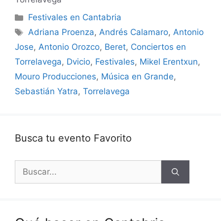
Categorías
Festivales en Cantabria
Etiquetas
Adriana Proenza
,
Andrés Calamaro
,
Antonio
Jose
,
Antonio Orozco
,
Beret
,
Conciertos en
Torrelavega
,
Dvicio
,
Festivales
,
Mikel Erentxun
,
Mouro Producciones
,
Música en Grande
,
Sebastián Yatra
,
Torrelavega
Busca tu evento Favorito
Buscar: