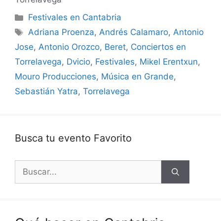
Categorías
Festivales en Cantabria
Etiquetas
Adriana Proenza
,
Andrés Calamaro
,
Antonio
Jose
,
Antonio Orozco
,
Beret
,
Conciertos en
Torrelavega
,
Dvicio
,
Festivales
,
Mikel Erentxun
,
Mouro Producciones
,
Música en Grande
,
Sebastián Yatra
,
Torrelavega
Busca tu evento Favorito
Buscar: