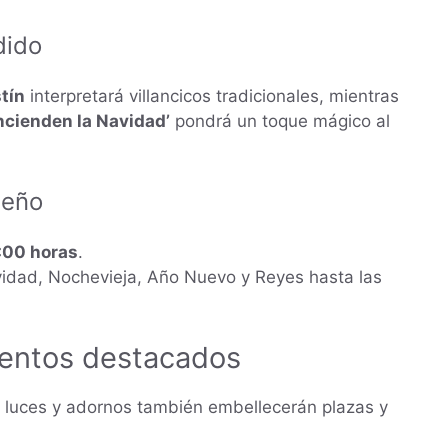
dido
tín
interpretará villancicos tradicionales, mientras
encienden la Navidad’
pondrá un toque mágico al
deño
:00 horas
.
dad, Nochevieja, Año Nuevo y Reyes hasta las
entos destacados
 luces y adornos también embellecerán plazas y