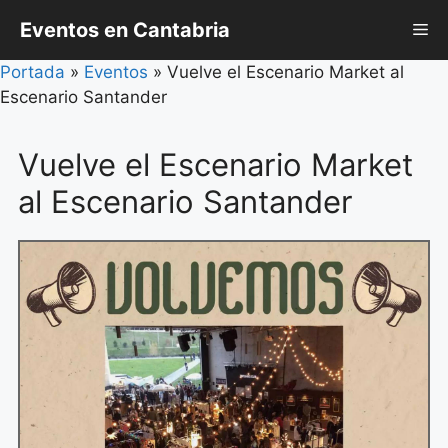
Saltar
Eventos en Cantabria
Me
al
contenido
Portada
»
Eventos
»
Vuelve el Escenario Market al
Escenario Santander
Vuelve el Escenario Market
al Escenario Santander