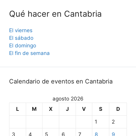
Qué hacer en Cantabria
El viernes
El sábado
El domingo
El fin de semana
Calendario de eventos en Cantabria
agosto 2026
L
M
X
J
V
S
D
1
2
3
4
5
6
7
8
9