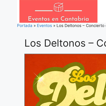
Saltar
al
contenido
Portada
»
Eventos
»
Los Deltonos – Concierto
Los Deltonos – C