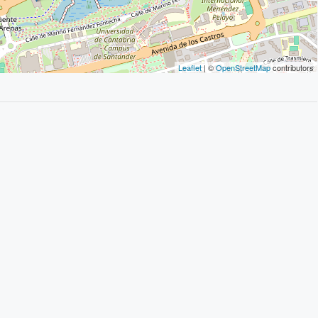
Leaflet
| ©
OpenStreetMap
contributors