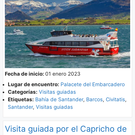
Fecha de inicio:
01 enero 2023
Lugar de encuentro:
Palacete del Embarcadero
Categorías:
Visitas guiadas
Etiquetas:
Bahía de Santander
,
Barcos
,
Civitatis
,
Santander
,
Visitas guiadas
Visita guiada por el Capricho de