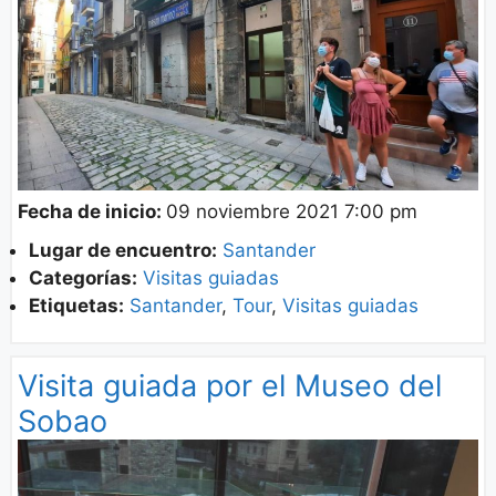
Fecha de inicio:
09 noviembre 2021 7:00 pm
Lugar de encuentro:
Santander
Categorías:
Visitas guiadas
Etiquetas:
Santander
,
Tour
,
Visitas guiadas
Visita guiada por el Museo del
Sobao