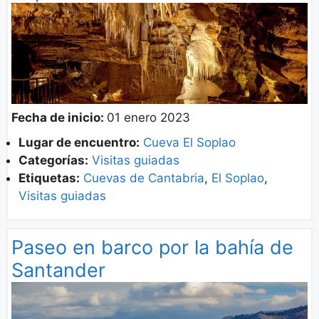
Fecha de inicio:
01 enero 2023
Lugar de encuentro:
Cueva El Soplao
Categorías:
Visitas guiadas
Etiquetas:
Cuevas de Cantabria
,
El Soplao
,
Visitas guiadas
Paseo en barco por la bahía de
Santander