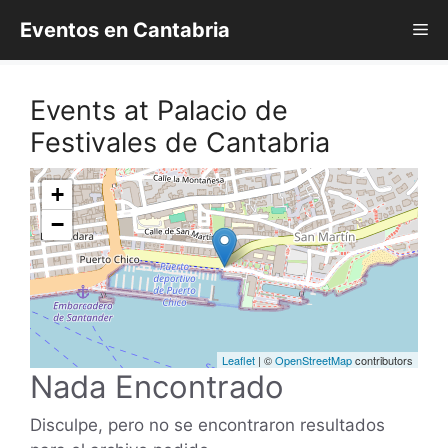
Saltar
Eventos en Cantabria
Me
al
contenido
Events at
Palacio de
Festivales de Cantabria
+
−
Leaflet
| ©
OpenStreetMap
contributors
Nada Encontrado
Disculpe, pero no se encontraron resultados