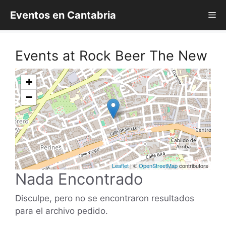
Saltar
Eventos en Cantabria
Me
al
contenido
Events at
Rock Beer The New
+
−
Leaflet
| ©
OpenStreetMap
contributors
Nada Encontrado
Disculpe, pero no se encontraron resultados
para el archivo pedido.