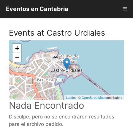
Saltar
Eventos en Cantabria
Me
al
contenido
Events at
Castro Urdiales
+
−
Leaflet
| ©
OpenStreetMap
contributors
Nada Encontrado
Disculpe, pero no se encontraron resultados
para el archivo pedido.