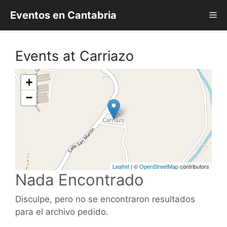
Saltar
Eventos en Cantabria
Me
al
contenido
Events at
Carriazo
+
−
Leaflet
| ©
OpenStreetMap
contributors
Nada Encontrado
Disculpe, pero no se encontraron resultados
para el archivo pedido.