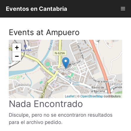
Saltar
Eventos en Cantabria
Me
al
contenido
Events at
Ampuero
+
−
Leaflet
| ©
OpenStreetMap
contributors
Nada Encontrado
Disculpe, pero no se encontraron resultados
para el archivo pedido.