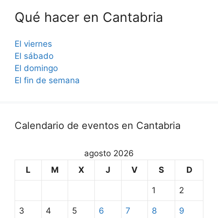
Qué hacer en Cantabria
El viernes
El sábado
El domingo
El fin de semana
Calendario de eventos en Cantabria
agosto 2026
L
M
X
J
V
S
D
1
2
3
4
5
6
7
8
9