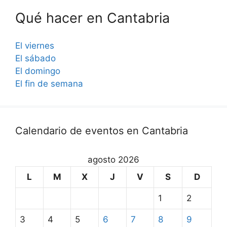
Qué hacer en Cantabria
El viernes
El sábado
El domingo
El fin de semana
Calendario de eventos en Cantabria
agosto 2026
L
M
X
J
V
S
D
1
2
3
4
5
6
7
8
9