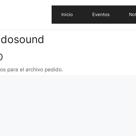
Inicio
Eventos
Not
odosound
o
os para el archivo pedido.