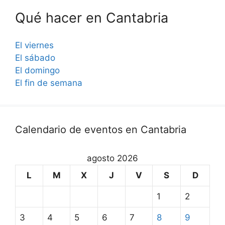
Qué hacer en Cantabria
El viernes
El sábado
El domingo
El fin de semana
Calendario de eventos en Cantabria
agosto 2026
L
M
X
J
V
S
D
1
2
3
4
5
6
7
8
9