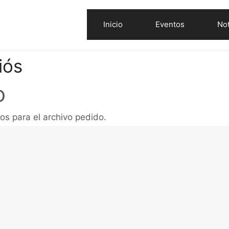
Inicio
Eventos
Not
iós
o
os para el archivo pedido.