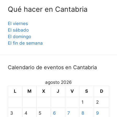
Qué hacer en Cantabria
El viernes
El sábado
El domingo
El fin de semana
Calendario de eventos en Cantabria
agosto 2026
L
M
X
J
V
S
D
1
2
3
4
5
6
7
8
9