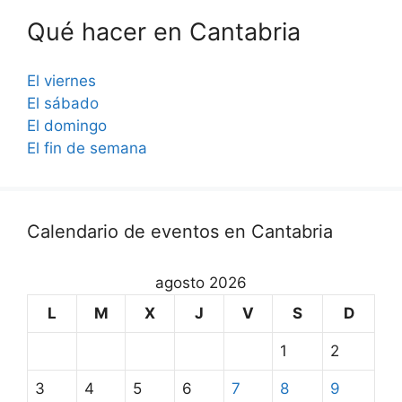
Qué hacer en Cantabria
El viernes
El sábado
El domingo
El fin de semana
Calendario de eventos en Cantabria
agosto 2026
L
M
X
J
V
S
D
1
2
3
4
5
6
7
8
9