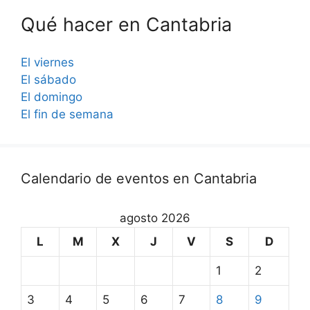
Qué hacer en Cantabria
El viernes
El sábado
El domingo
El fin de semana
Calendario de eventos en Cantabria
agosto 2026
L
M
X
J
V
S
D
1
2
3
4
5
6
7
8
9