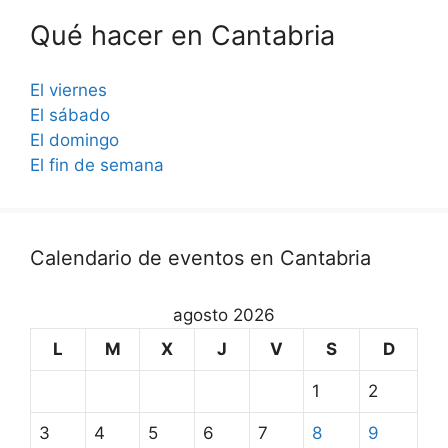
Qué hacer en Cantabria
El viernes
El sábado
El domingo
El fin de semana
Calendario de eventos en Cantabria
agosto 2026
L
M
X
J
V
S
D
1
2
3
4
5
6
7
8
9