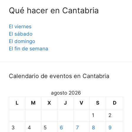
Qué hacer en Cantabria
El viernes
El sábado
El domingo
El fin de semana
Calendario de eventos en Cantabria
agosto 2026
L
M
X
J
V
S
D
1
2
3
4
5
6
7
8
9