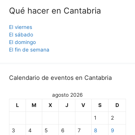
Qué hacer en Cantabria
El viernes
El sábado
El domingo
El fin de semana
Calendario de eventos en Cantabria
agosto 2026
L
M
X
J
V
S
D
1
2
3
4
5
6
7
8
9