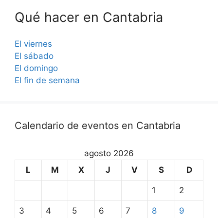
Qué hacer en Cantabria
El viernes
El sábado
El domingo
El fin de semana
Calendario de eventos en Cantabria
agosto 2026
L
M
X
J
V
S
D
1
2
3
4
5
6
7
8
9