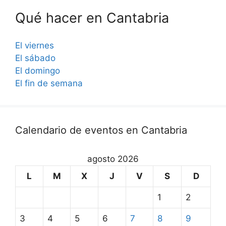
Qué hacer en Cantabria
El viernes
El sábado
El domingo
El fin de semana
Calendario de eventos en Cantabria
agosto 2026
L
M
X
J
V
S
D
1
2
3
4
5
6
7
8
9