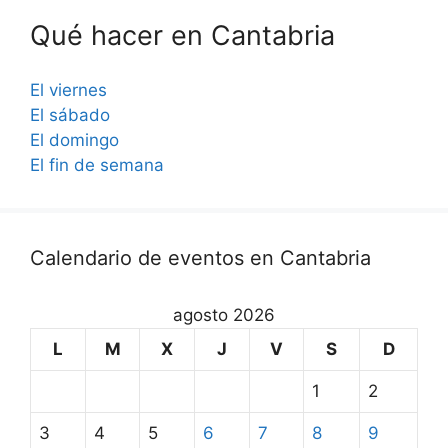
Qué hacer en Cantabria
El viernes
El sábado
El domingo
El fin de semana
Calendario de eventos en Cantabria
agosto 2026
L
M
X
J
V
S
D
1
2
3
4
5
6
7
8
9