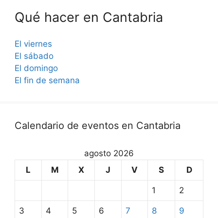
Qué hacer en Cantabria
El viernes
El sábado
El domingo
El fin de semana
Calendario de eventos en Cantabria
agosto 2026
L
M
X
J
V
S
D
1
2
3
4
5
6
7
8
9