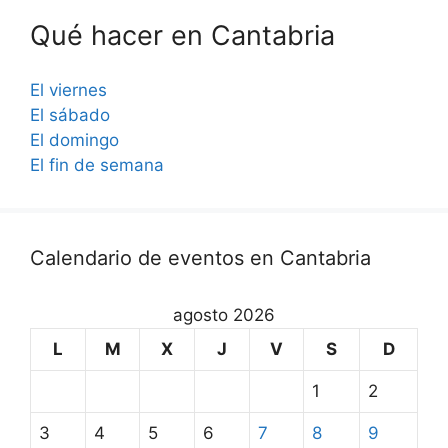
Qué hacer en Cantabria
El viernes
El sábado
El domingo
El fin de semana
Calendario de eventos en Cantabria
agosto 2026
L
M
X
J
V
S
D
1
2
3
4
5
6
7
8
9