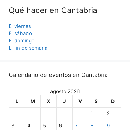
Qué hacer en Cantabria
El viernes
El sábado
El domingo
El fin de semana
Calendario de eventos en Cantabria
agosto 2026
L
M
X
J
V
S
D
1
2
3
4
5
6
7
8
9