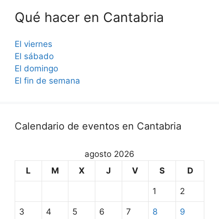
Qué hacer en Cantabria
El viernes
El sábado
El domingo
El fin de semana
Calendario de eventos en Cantabria
agosto 2026
L
M
X
J
V
S
D
1
2
3
4
5
6
7
8
9