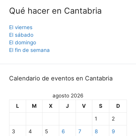
Qué hacer en Cantabria
El viernes
El sábado
El domingo
El fin de semana
Calendario de eventos en Cantabria
agosto 2026
L
M
X
J
V
S
D
1
2
3
4
5
6
7
8
9