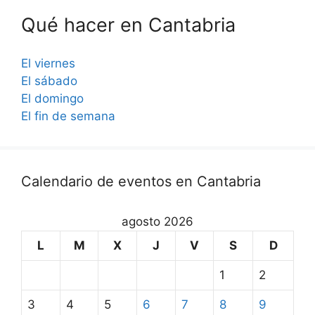
Qué hacer en Cantabria
El viernes
El sábado
El domingo
El fin de semana
Calendario de eventos en Cantabria
agosto 2026
L
M
X
J
V
S
D
1
2
3
4
5
6
7
8
9