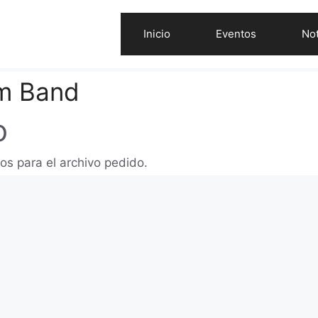
Inicio
Eventos
Not
om Band
o
os para el archivo pedido.