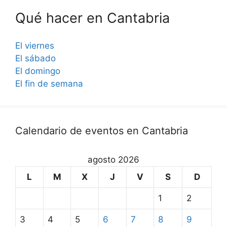
Qué hacer en Cantabria
El viernes
El sábado
El domingo
El fin de semana
Calendario de eventos en Cantabria
agosto 2026
L
M
X
J
V
S
D
1
2
3
4
5
6
7
8
9