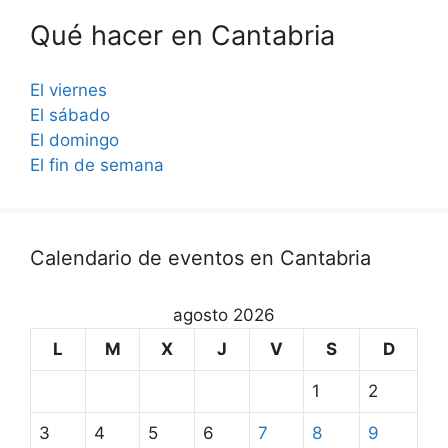
Qué hacer en Cantabria
El viernes
El sábado
El domingo
El fin de semana
Calendario de eventos en Cantabria
agosto 2026
L
M
X
J
V
S
D
1
2
3
4
5
6
7
8
9