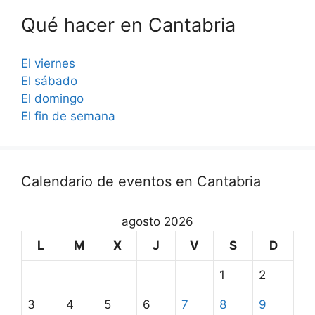
Qué hacer en Cantabria
El viernes
El sábado
El domingo
El fin de semana
Calendario de eventos en Cantabria
agosto 2026
L
M
X
J
V
S
D
1
2
3
4
5
6
7
8
9