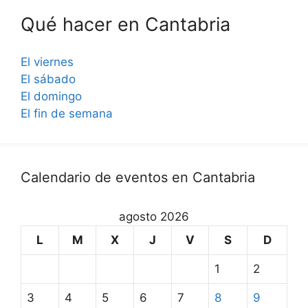
Qué hacer en Cantabria
El viernes
El sábado
El domingo
El fin de semana
Calendario de eventos en Cantabria
agosto 2026
L
M
X
J
V
S
D
1
2
3
4
5
6
7
8
9