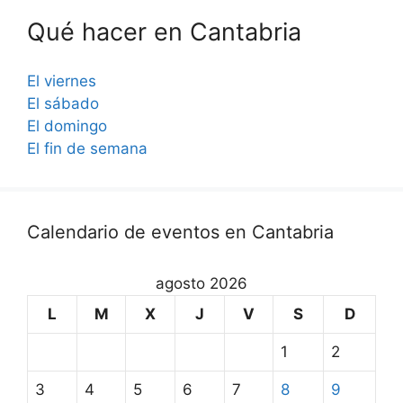
Qué hacer en Cantabria
El viernes
El sábado
El domingo
El fin de semana
Calendario de eventos en Cantabria
agosto 2026
L
M
X
J
V
S
D
1
2
3
4
5
6
7
8
9