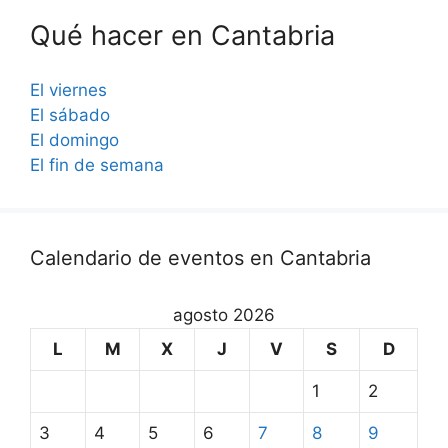
Qué hacer en Cantabria
El viernes
El sábado
El domingo
El fin de semana
Calendario de eventos en Cantabria
agosto 2026
L
M
X
J
V
S
D
1
2
3
4
5
6
7
8
9