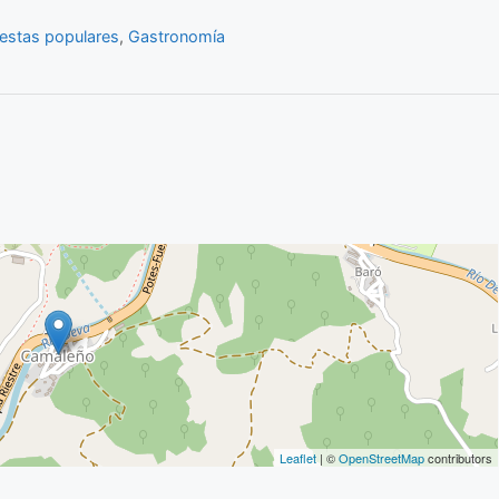
iestas populares
,
Gastronomía
Leaflet
| ©
OpenStreetMap
contributors