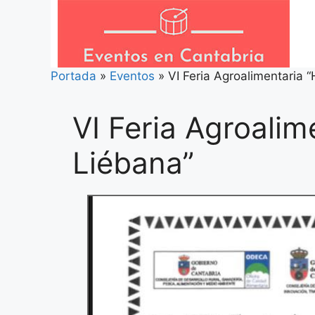
Saltar
al
contenido
Portada
»
Eventos
»
VI Feria Agroalimentaria 
VI Feria Agroalim
Liébana”