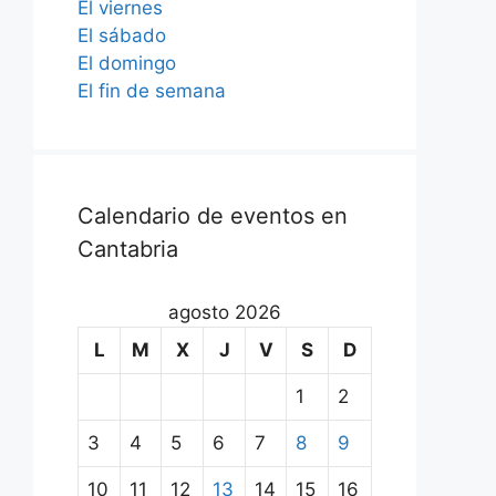
El viernes
El sábado
El domingo
El fin de semana
Calendario de eventos en
Cantabria
agosto 2026
L
M
X
J
V
S
D
1
2
3
4
5
6
7
8
9
10
11
12
13
14
15
16