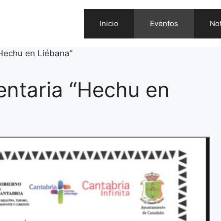
Inicio
Eventos
Not
“Hechu en Liébana”
entaria “Hechu en