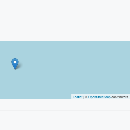
Leaflet
| ©
OpenStreetMap
contributors