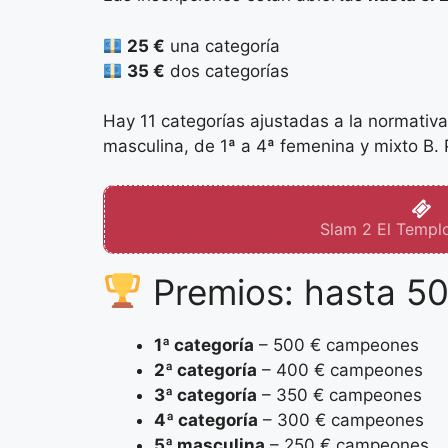
25 €
una categoría
35 €
dos categorías
Hay 11 categorías ajustadas a la normativ
masculina, de 1ª a 4ª femenina y mixto B. 
Slam 2 El Templ
Premios: hasta 5
1ª categoría
– 500 € campeones
2ª categoría
– 400 € campeones
3ª categoría
– 350 € campeones
4ª categoría
– 300 € campeones
5ª masculina
– 250 € campeones