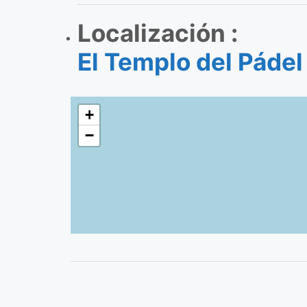
Localización :
El Templo del Pádel
+
−