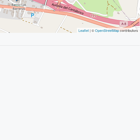
Leaflet
| ©
OpenStreetMap
contributors