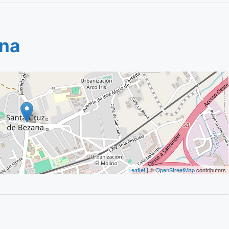
ana
Leaflet
| ©
OpenStreetMap
contributors