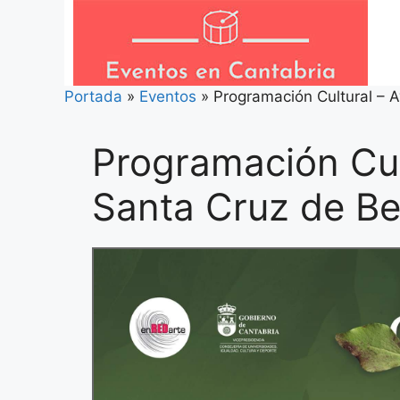
Saltar
al
contenido
Portada
»
Eventos
»
Programación Cultural – 
Programación Cul
Santa Cruz de B