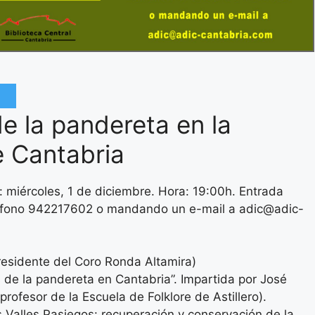
e la pandereta en la
e Cantabria
a: miércoles, 1 de diciembre. Hora: 19:00h. Entrada
teléfono 942217602 o mandando un e-mail a adic@adic-
residente del Coro Ronda Altamira)
s de la pandereta en Cantabria”. Impartida por José
ofesor de la Escuela de Folklore de Astillero).
 Valles Pasiegos: recuperación y conservación de la