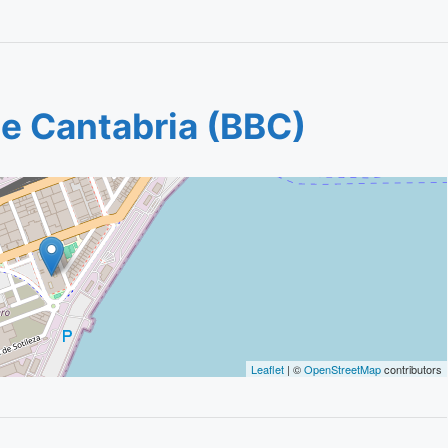
de Cantabria (BBC)
Leaflet
| ©
OpenStreetMap
contributors