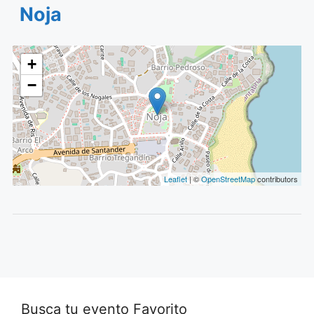
Noja
+
−
Leaflet
| ©
OpenStreetMap
contributors
Busca tu evento Favorito