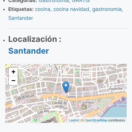
Categorias:
Gastronomía
,
GRATIS
Etiquetas:
cocina
,
cocina navidad
,
gastronomia
,
Santander
Localización :
Santander
+
−
Leaflet
| ©
OpenStreetMap
contributors