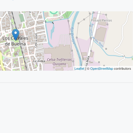
Leaflet
| ©
OpenStreetMap
contributors