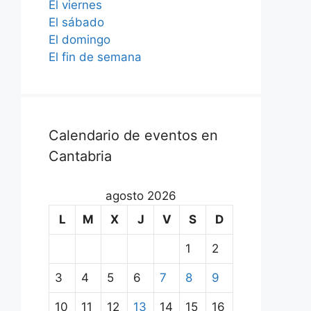
El viernes
El sábado
El domingo
El fin de semana
Calendario de eventos en
Cantabria
agosto 2026
L
M
X
J
V
S
D
1
2
3
4
5
6
7
8
9
10
11
12
13
14
15
16