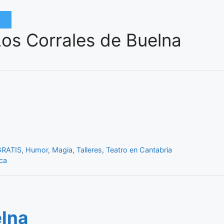
os Corrales de Buelna
GRATIS
,
Humor
,
Magia
,
Talleres
,
Teatro en Cantabria
ca
elna