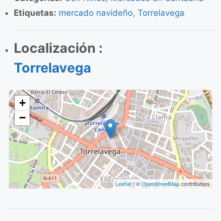
Etiquetas:
mercado navideño
,
Torrelavega
Localización :
Torrelavega
+
−
Leaflet
| ©
OpenStreetMap
contributors