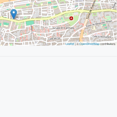
Leaflet
| ©
OpenStreetMap
contributors