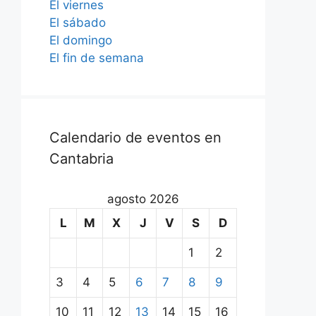
El viernes
El sábado
El domingo
El fin de semana
Calendario de eventos en
Cantabria
agosto 2026
L
M
X
J
V
S
D
1
2
3
4
5
6
7
8
9
10
11
12
13
14
15
16