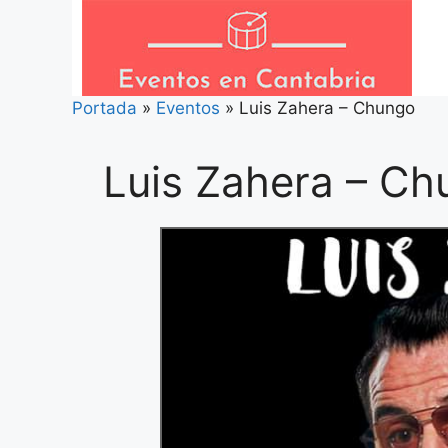
Saltar
al
contenido
Portada
»
Eventos
»
Luis Zahera – Chungo
Luis Zahera – C