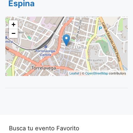
Espina
+
−
Leaflet
| ©
OpenStreetMap
contributors
Busca tu evento Favorito