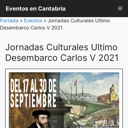
Saltar
Eventos en Cantabria
Me
al
contenido
Portada
»
Eventos
»
Jornadas Culturales Ultimo
Desembarco Carlos V 2021
Jornadas Culturales Ultimo
Desembarco Carlos V 2021